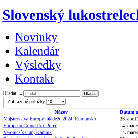
Slovenský lukostrelec
Novinky
Kalendár
Výsledky
Kontakt
Hľadať ...
Hľadať
Zobrazené položky
Názov
Dátum u
Majstrovstvá Európy mládeže 2024, Rumunsko
26. apríl
European Grand Prix Poreč
14. mare
Veronica´s Cup, Kamnik
14. mare