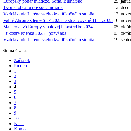
Európsky pohár mládeže, Sofia, Bulharsko
25. janu
Tvorba obsahu pre sociálne siete
12. dece
Vzdelávanie I. trénerského kvalifikačného stupňa
13. nove
Valné Zhromaždenie SLZ 2023 - aktualizované 11.11.2023
10. nove
Majstrovstvá Európy v halovej lukostreľbe 2024
05. októ
Lukostrelec roka 2023 - pozvánka
03. októ
Vzdelávanie I. trénerského kvalifikačného stupňa
19. sept
Strana 4 z 12
Začiatok
Predch.
1
2
3
4
5
6
7
8
9
10
Nasl.
Koniec